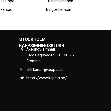
ka spel
Bingoalliansen
STOCKHOLM
KAPPSIMNINGSKLUBB
Åkeshov simhall,
Bergslagsvägen 60, 168 75
Bromma
skk.kansli@kappis.se
https://www.kappis.se/