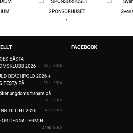
DIUM
SPONSORHUSET
Svens
ELLT
FACEBOOK
GES BÄSTA
OMSKLUBB 2026
23 jul 2026
LD BEACHPOLO 2026 +
S TESTA PÅ
23 jul 2026
öker ungdoms tränare på
16 jul 2026
NG TILL HT 2026
4 jun 2026
 FÖR DENNA TERMIN
27 apr 2026