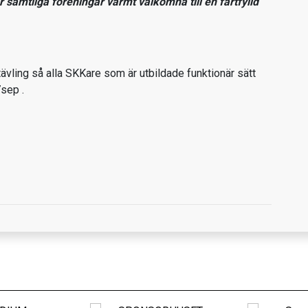
amtliga föreningar varmt välkomna till en fartfylld
tävling så alla SKKare som är utbildade funktionär sätt
sep .