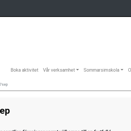
Boka aktivitet
Vår verksamhet
Sommarsimskola
O
27sep
sep