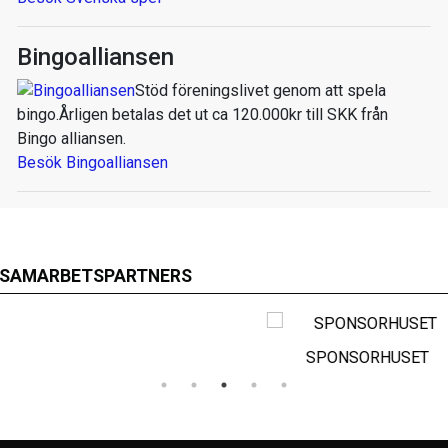
Bingoalliansen
Stöd föreningslivet genom att spela
bingo.Årligen betalas det ut ca 120.000kr till SKK från
Bingo alliansen.
Besök Bingoalliansen
SAMARBETSPARTNERS
SPONSORHUSET