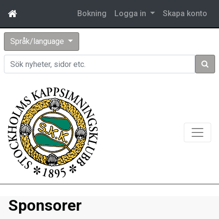
Bokning
Logga in
Skapa konto
Språk/language
Sök
Sponsorer