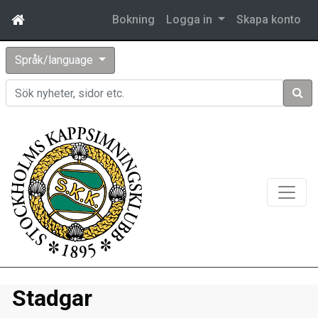
Bokning
Logga in
Skapa konto
Språk/language
Sök
Stadgar