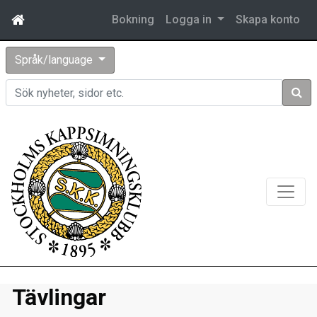
Bokning
Logga in
Skapa konto
Språk/language
Sök
Tävlingar