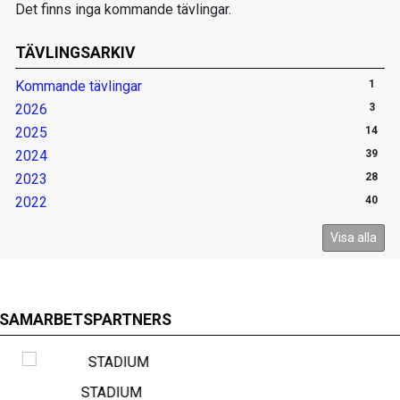
Det finns inga kommande tävlingar.
TÄVLINGSARKIV
Kommande tävlingar
1
2026
3
2025
14
2024
39
2023
28
2022
40
Visa alla
SAMARBETSPARTNERS
SPONSORHUSET