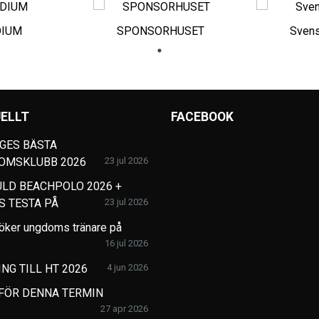
DIUM
SPONSORHUSET
Svens
ELLT
FACEBOOK
GES BÄSTA
OMSKLUBB 2026
23 jul 2026
LD BEACHPOLO 2026 +
S TESTA PÅ
23 jul 2026
öker ungdoms tränare på
16 jul 2026
NG TILL HT 2026
4 jun 2026
 FÖR DENNA TERMIN
27 apr 2026