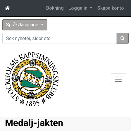
Bokning
Logga in
Skapa konto
Språk/language
Sök
Medalj-jakten