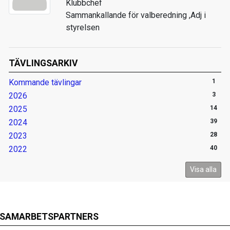
Klubbchef
Sammankallande för valberedning ,Adj i
styrelsen
TÄVLINGSARKIV
Kommande tävlingar
1
2026
3
2025
14
2024
39
2023
28
2022
40
Visa alla
SAMARBETSPARTNERS