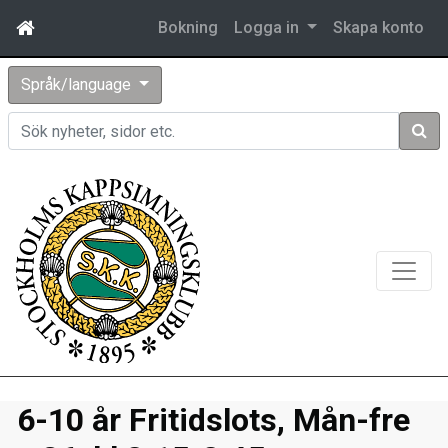
Bokning
Logga in
Skapa konto
Språk/language
Sök
6-10 år Fritidslots, Mån-fre