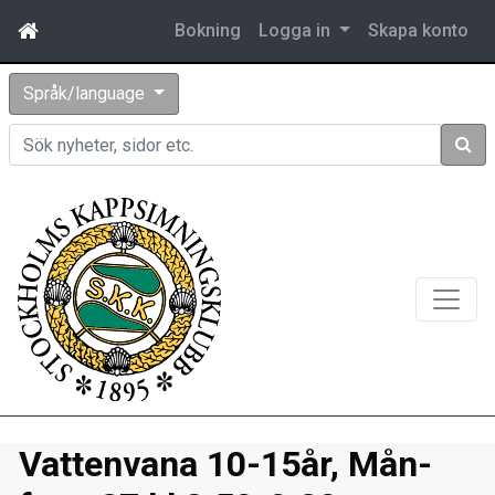
Bokning
Logga in
Skapa konto
Språk/language
Sök
Vattenvana 10-15år, Mån-