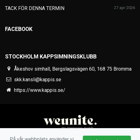
TACK FÖR DENNA TERMIN
27 apr 2026
FACEBOOK
STOCKHOLM KAPPSIMNINGSKLUBB
Åkeshov simhall, Bergslagsvägen 60, 168 75 Bromma
skk.kansli@kappis.se
https://www.kappis.se/
På vår webbplats använder vi