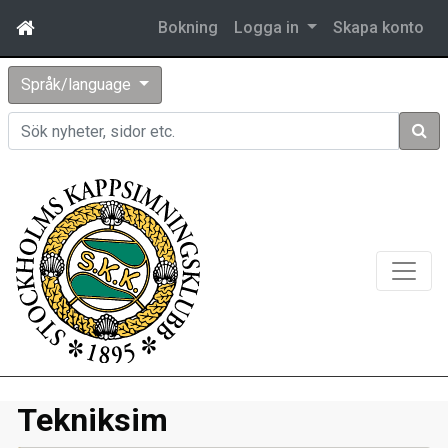
Bokning
Logga in
Skapa konto
Språk/language
Sök
Tekniksim