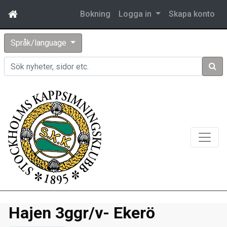
Bokning
Logga in
Skapa konto
Språk/language
Sök
Hajen 3ggr/v- Ekerö