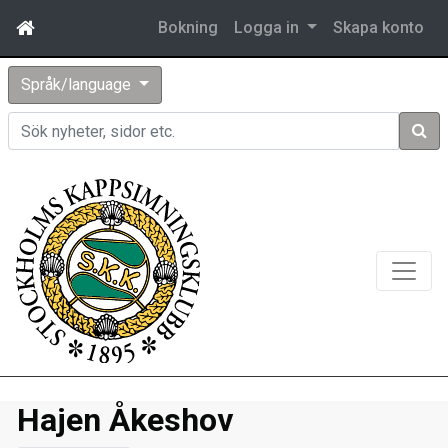
Bokning
Logga in
Skapa konto
Språk/language
Sök
Hajen Åkeshov