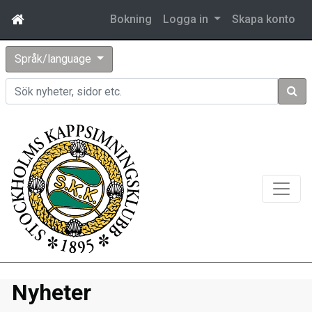
Bokning
Logga in
Skapa konto
Språk/language
Sök
Nyheter