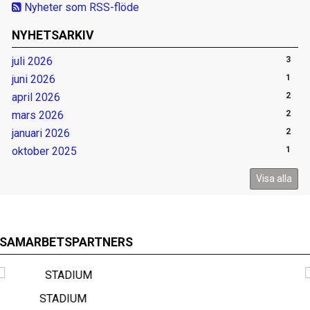
Nyheter som RSS-flöde
NYHETSARKIV
juli 2026
3
juni 2026
1
april 2026
2
mars 2026
2
januari 2026
2
oktober 2025
1
Visa alla
SAMARBETSPARTNERS
SPONSORHUSET