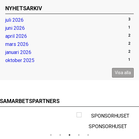
NYHETSARKIV
juli 2026
3
juni 2026
1
april 2026
2
mars 2026
2
januari 2026
2
oktober 2025
1
Visa alla
SAMARBETSPARTNERS
SPONSORHUSET