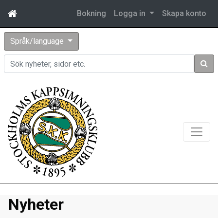
Bokning
Logga in
Skapa konto
Språk/language
Sök
Nyheter