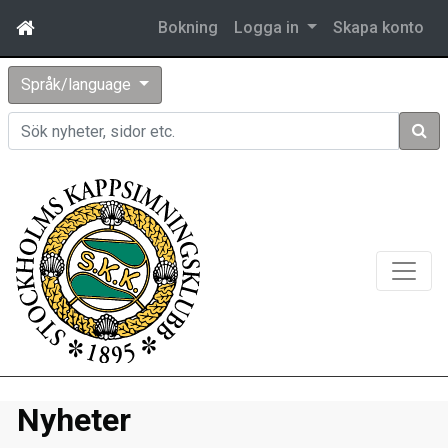
Bokning
Logga in
Skapa konto
Språk/language
Sök
Nyheter