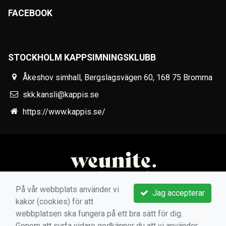
FACEBOOK
STOCKHOLM KAPPSIMNINGSKLUBB
Åkeshov simhall, Bergslagsvägen 60, 168 75 Bromma
skk.kansli@kappis.se
https://www.kappis.se/
På vår webbplats använder vi
Jag accepterar
kakor (cookies) för att
webbplatsen ska fungera på ett bra sätt för dig.
Genom att surfa vidare godkänner du att vi använder