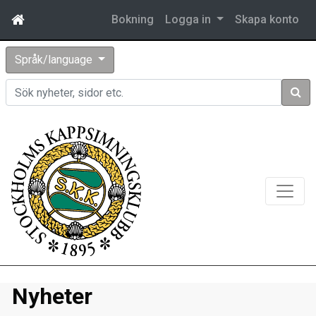
Bokning
Logga in
Skapa konto
Språk/language
Sök
Nyheter