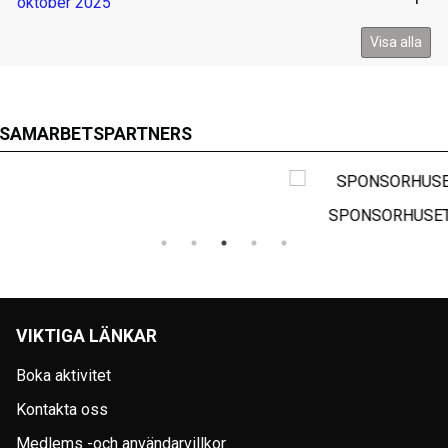
oktober 2025
Visa alla
SAMARBETSPARTNERS
SPONSORHUSET
VIKTIGA LÄNKAR
Boka aktivitet
Kontakta oss
Medlems -och användarvillkor