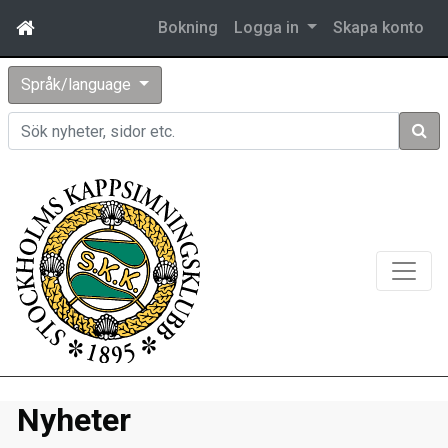
Bokning
Logga in
Skapa konto
Språk/language
Sök
Nyheter