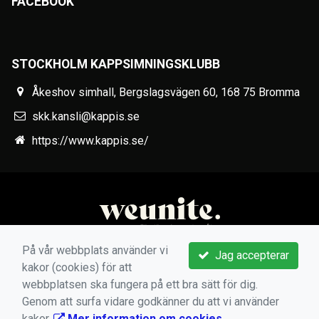
FACEBOOK
STOCKHOLM KAPPSIMNINGSKLUBB
Åkeshov simhall, Bergslagsvägen 60, 168 75 Bromma
skk.kansli@kappis.se
https://www.kappis.se/
På vår webbplats använder vi
Jag accepterar
kakor (cookies) för att
webbplatsen ska fungera på ett bra sätt för dig.
Genom att surfa vidare godkänner du att vi använder
kakor.
Mer information om cookies
.