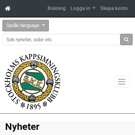
Bokning
Logga in
Skapa konto
Språk/language
Sök
Nyheter