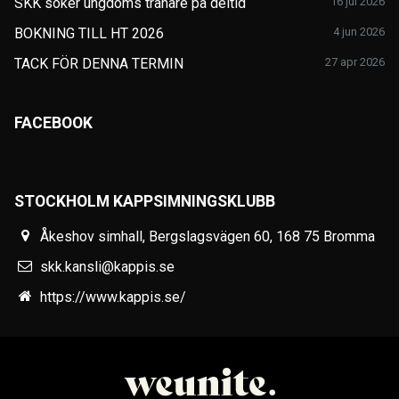
SKK söker ungdoms tränare på deltid
16 jul 2026
BOKNING TILL HT 2026
4 jun 2026
TACK FÖR DENNA TERMIN
27 apr 2026
FACEBOOK
STOCKHOLM KAPPSIMNINGSKLUBB
Åkeshov simhall, Bergslagsvägen 60, 168 75 Bromma
skk.kansli@kappis.se
https://www.kappis.se/