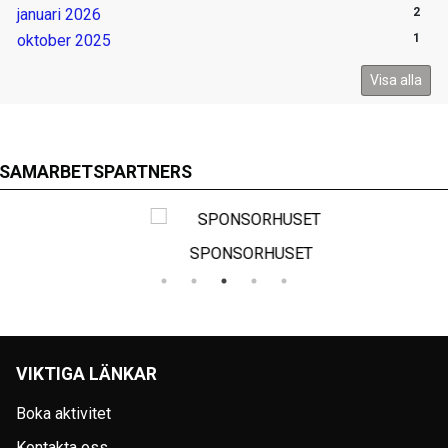
januari 2026
2
oktober 2025
1
Visa alla
SAMARBETSPARTNERS
SPONSORHUSET
VIKTIGA LÄNKAR
Boka aktivitet
Kontakta oss