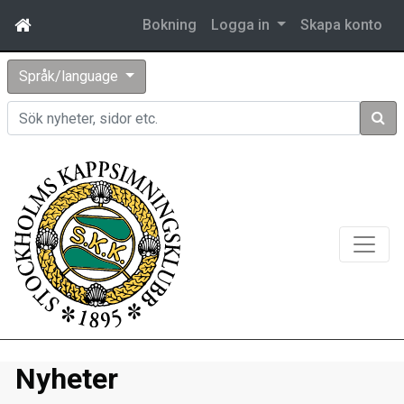
Bokning
Logga in
Skapa konto
Språk/language
Sök
Nyheter