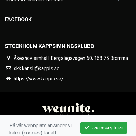
FACEBOOK
STOCKHOLM KAPPSIMNINGSKLUBB
Åkeshov simhall, Bergslagsvägen 60, 168 75 Bromma
skk.kansli@kappis.se
https://www.kappis.se/
På vår webbplats använder vi
Jag accepterar
kakor (cookies) för att