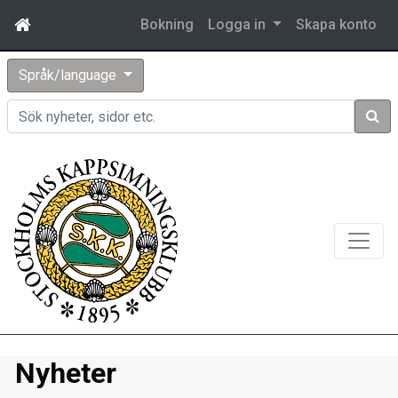
Bokning
Logga in
Skapa konto
Språk/language
Sök
Nyheter