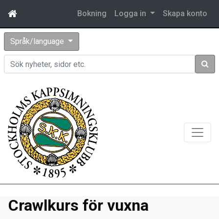
Bokning
Logga in
Skapa konto
Språk/language
Sök
Crawlkurs för vuxna